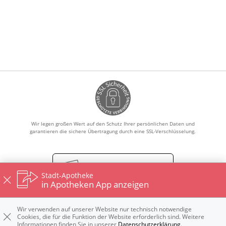
HOMÖOPATHIE
ELTERN UND KIND
Wir legen großen Wert auf den Schutz Ihrer persönlichen Daten und
garantieren die sichere Übertragung durch eine SSL-Verschlüsselung.
Vertrag widerrufen
Stadt-Apotheke
in Apotheken App anzeigen
Wir verwenden auf unserer Website nur technisch notwendige
Impressum
Datenschutz
Nutzungsbedingungen
Cookies, die für die Funktion der Website erforderlich sind. Weitere
Widerrufsbelehrung
Informationen finden Sie in unserer
Datenschutzerklärung
.