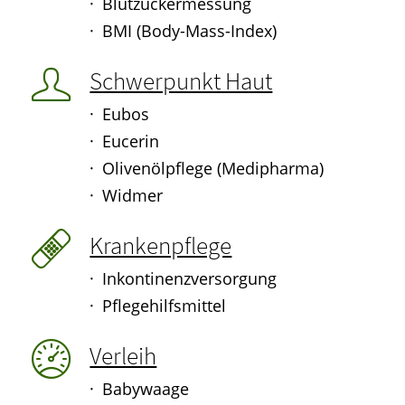
Blutzuckermessung
HOMÖOPATHIE
BMI (Body-Mass-Index)
ELTERN UND KIND
Schwerpunkt Haut
Eubos
Eucerin
Olivenölpflege (Medipharma)
Widmer
Krankenpflege
Inkontinenzversorgung
Pflegehilfsmittel
Verleih
Babywaage